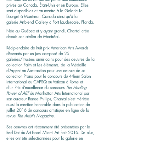
privés au Canada, États-Unis et en Europe. Elles
sont disponibles et en montre à la Galerie Le
Bourget à Montreal, Canada ainsi qu'à la
galerie Artblend Gallery à Fort Lauderdale, Florida.
Née au Québec et y ayant grandi, Chantal crée
depuis son atelier de Montréal.
Récipiendaire de huit prix American Arts Awards
décernés par un jury composé de 25
galeries/musées américains pour des oeuvres de la
collection Faith et Les éléments, de la Médaille
d'Argent en Abstraction pour une oeuvre de sa
collection Prana pour le concours du 44iem Salon
international du CAPSQ au Vatican à Rome et
d'un Prix d'excellence du concours
The Healing
Power of ART
du Manhattan Arts International par
son curateur Renee Phillips, Chantal s'est méritée
aussi la mention honorable dans la publication de
juillet 2016 du concours artistique en ligne de la
revue
The Artist's Magazine.
Ses oeuvres ont récemment été présentées par le
Red Dot du Art Basel Miami Art Fair 2016. De plus,
elles ont été sélectionnées pour la galerie en