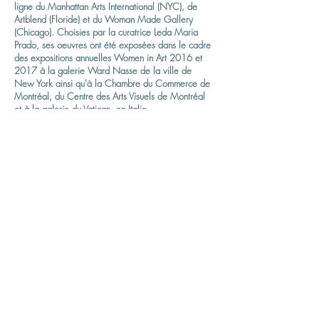
ligne du Manhattan Arts International (NYC), de
Artblend (Floride) et du Woman Made Gallery
(Chicago). Choisies par la curatrice Leda Maria
Prado, ses oeuvres ont été exposées dans le cadre
des expositions annuelles Women in Art 2016 et
2017 à la galerie Ward Nasse de la ville de
New York ainsi qu'à la Chambre du Commerce de
Montréal, du Centre des Arts Visuels de Montréal
et à la galerie du Vatican, en Italie.
Elle a par ailleurs été commissionnée pour la
création de deux oeuvres pour les patients de
l'Hopital Ste Justine pour Enfants de Montréal.